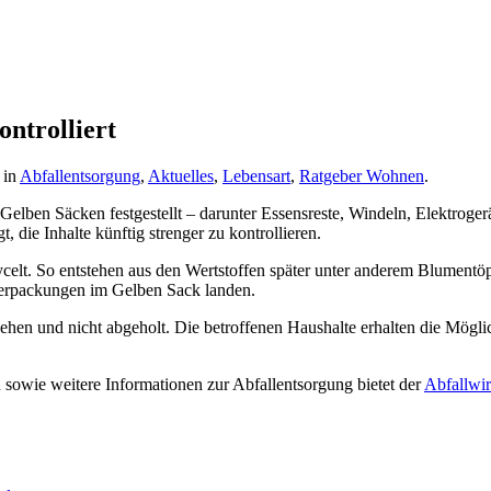
ntrolliert
t in
Abfallentsorgung
,
Aktuelles
,
Lebensart
,
Ratgeber Wohnen
.
 Gelben Säcken festgestellt – darunter Essensreste, Windeln, Elektroge
die Inhalte künftig strenger zu kontrollieren.
ycelt. So entstehen aus den Wertstoffen später unter anderem Blumentöp
sverpackungen im Gelben Sack landen.
ehen und nicht abgeholt. Die betroffenen Haushalte erhalten die Mögli
en sowie weitere Informationen zur Abfallentsorgung bietet der
Abfallwir